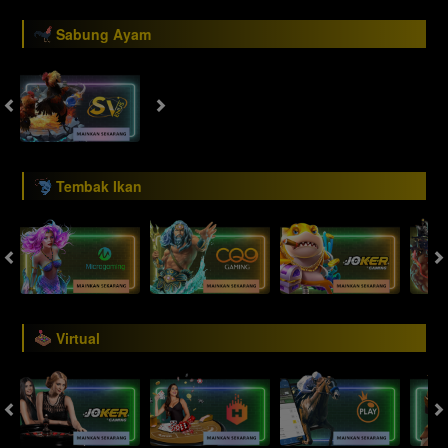
Sabung Ayam
Tembak Ikan
Virtual